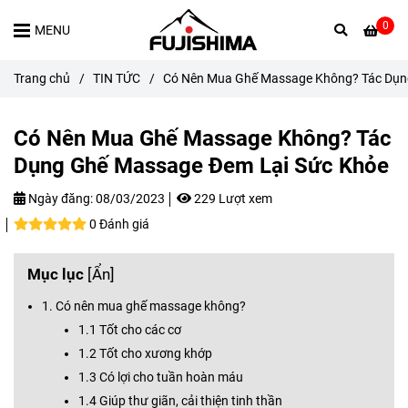
0
MENU
Trang chủ
/
TIN TỨC
/
Có Nên Mua Ghế Massage Không? Tác Dụn
Có Nên Mua Ghế Massage Không? Tác
Dụng Ghế Massage Đem Lại Sức Khỏe
Ngày đăng:
08/03/2023
229 Lượt xem
0 Đánh giá
Mục lục
[
Ẩn
]
1. Có nên mua ghế massage không?
1.1 Tốt cho các cơ
1.2 Tốt cho xương khớp
1.3 Có lợi cho tuần hoàn máu
1.4 Giúp thư giãn, cải thiện tinh thần