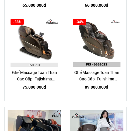
2023
737
65.000.000đ
66.000.000đ
-38%
-34%
Ghế Massage Toàn Thân
Ghế Massage Toàn Thân
Cao Cấp- Fujishima
Cao Cấp- Fujishima
FJS116
FJS6662023
75.000.000đ
89.000.000đ