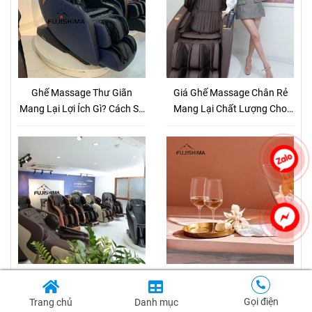
Ghế Massage Thư Giãn
Giá Ghế Massage Chân Rẻ
Mang Lại Lợi Ích Gì? Cách Sử
Mang Lại Chất Lượng Cho
Dụng Ghế Thế Nào Là Hiệu
Sức Khỏe
Quả Nhất?
Địa Chỉ Bán Ghế Massage Hà
Quà Tặng Sếp Về Hưu Ý
Nội Giá Thành Rẻ - Chất
Nghĩa Và Những Lưu Ý Cần
Gọi điện
Trang chủ
Danh mục
Lượng
Biết Khi Chọn Mua Quà Tặng