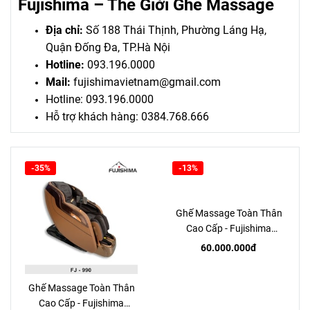
Fujishima – Thế Giới Ghế Massage
massage tại gia.
Địa chỉ:
Số 188 Thái Thịnh, Phường Láng Hạ,
Quận Đống Đa, TP.Hà Nội
Hotline:
093.196.0000
Mail:
fujishimavietnam@gmail.com
Hotline: 093.196.0000
Hỗ trợ khách hàng: 0384.768.666
-35%
-13%
Ghế Massage Toàn Thân
Cao Cấp - Fujishima
FJE105
60.000.000đ
Ghế Massage Toàn Thân
Cao Cấp - Fujishima