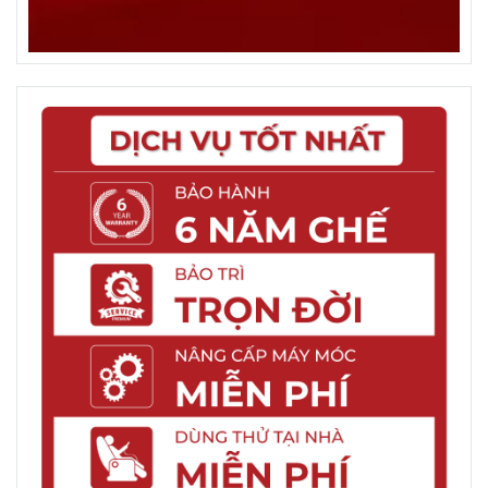
mắt và tiện ích, ghế massage này có các chức năng
massage toàn thân, massage nhiệt, và chế độ rung.
Ngoài ra, ghế massage Fujishima FM-1200. CŨng
dụng công nghệ tiên tiến, ghế massage Fujishima
FM-1200 cung cấp các chế độ massage đa dạng
như massage xoa bóp, massage lăn, và massage
cắt giảm. Đặc biệt, ghế cũng được trang bị hệ thống
cảm biến thông minh, cho phép điều chỉnh áp lực
massage phù hợp với từng người dùng.
4. Ưu Điểm Của 3 Loại Ghế Massage Phân Khúc
giá Rẻ:
Một ưu điểm đáng kể của top 3 ghế massage giá rẻ
Fujishima là tính di động. Chúng được thiết kế nhẹ
nhàng và dễ dàng di chuyển, cho phép bạn sử dụng