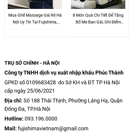
Mua Ghế Massage Giá Rẻ Hà
8 Món Quà Chi Tiết Để Tặng
Nội Uy Tín Tại Fujishima,
Bố Mẹ Bạn Gái, Ghi Điểm
Nhiều Chương Trình Khuyến
Tuyệt Đối
Mãi
TRỤ SỞ CHÍNH - HÀ NỘI
Công ty TNHH dịch vụ xuất nhập khẩu Phúc Thành
GPKD số 0109683428 do Sở KH và ĐT TP Hà Nội
cấp ngày 25/06/2021
Địa chỉ:
Số 188 Thái Thịnh, Phường Láng Hạ, Quận
Đống Đa, TP.Hà Nội
Hotline:
093.196.0000
Mail:
fujishimavietnam@gmail.com