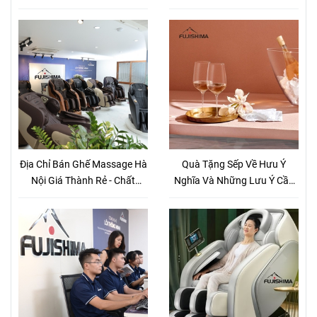
Dụng Ghế Thế Nào Là Hiệu
Sức Khỏe
Quả Nhất?
Địa Chỉ Bán Ghế Massage Hà
Quà Tặng Sếp Về Hưu Ý
Nội Giá Thành Rẻ - Chất
Nghĩa Và Những Lưu Ý Cần
Lượng
Biết Khi Chọn Mua Quà Tặng
Sếp Khi Về Hưu