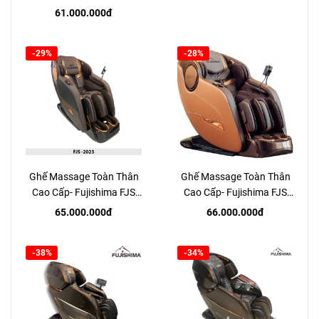
FJE990
61.000.000đ
-29%
-28%
Ghế Massage Toàn Thân
Ghế Massage Toàn Thân
Cao Cấp- Fujishima FJS
Cao Cấp- Fujishima FJS
2023
737
65.000.000đ
66.000.000đ
-38%
-34%