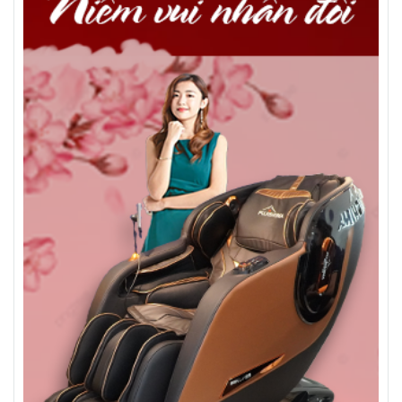
2. Ghế massage Phân Khúc Giá RẻFujishima FJ-
05:
Ghế massage Fujishima FJ-05 là một lựa chọn tuyệt
vời cho những ai muốn trải nghiệm một phong cách
massage chuyên nghiệp trong không gian riêng tư
của mình. Với thiết kế sang trọng và hiện đại, ghế
massage này cung cấp các chức năng massage cơ
bản như massage toàn thân, massage chân, và chế
độ rung. Ngoài ra,
ghế massage toàn thân giá
rẻ
Fujishima FJ-05 cũng có chức năng sưởi ấm, giúp
giảm đau nhức và cung cấp trải nghiệm thư giãn
tuyệt vời.