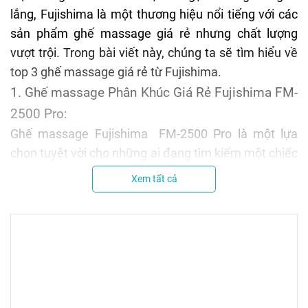
lắng, Fujishima là một thương hiệu nổi tiếng với các
sản phẩm
ghế massage
giá rẻ
nhưng chất lượng
vượt trội. Trong bài viết này, chúng ta sẽ tìm hiểu về
top 3 ghế massage giá rẻ từ Fujishima.
1. Ghế massage Phân Khúc Giá Rẻ Fujishima FM-
2500 Pro:
Ghế massage Fujishima FM-2500 Pro là một lựa
chọn tuyệt vời cho những ai đang tìm kiếm một chiếc
ghế massage với
phân khúc giá rẻ
. Với thiết kế đơn
Xem tất cả
giản nhưng hiện đại, ghế massage này được trang bị
các tính năng cơ bản như massage toàn thân, chức
năng nghiêng, và chế độ massage linh hoạt. Điều
đặc biệt là ghế massage Fujishima FM-2500 Pro có
một hệ thống massage shiatsu chất lượng, giúp thư
giãn cơ bắp và giảm căng thẳng sau một ngày làm
việc vất vả.