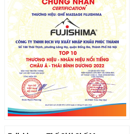
Ngoài ra, các ghế massage Fujishima cũng được
trang bị tính năng an toàn và bảo vệ người dùng.
Chúng có chế độ tự động tắt sau một khoảng thời
gian sử dụng để tránh quá tải và tiết kiệm năng
lượng. Đồng thời, vật liệu và bề mặt ghế cũng được
thiết kế để đảm bảo thoải mái và dễ vệ sinh.
Tóm lại, top 3
ghế massage phân khúc giá rẻ
Fujishima
(FM-2500 Pro, FJ-05, FM-1200) là những
lựa chọn đáng xem xét cho những ai muốn tận
hưởng một trải nghiệm massage tại nhà mà không
cần đầu tư quá nhiều. Với chất lượng đáng tin cậy,
tính di động và tính năng đa dạng, các ghế massage
này sẽ mang đến cho bạn sự thư giãn và làm mới cơ
thể một cách hiệu quả. Hãy đến với Fujishima và trải
nghiệm sự phục hồi và sảng khoái từ một buổi