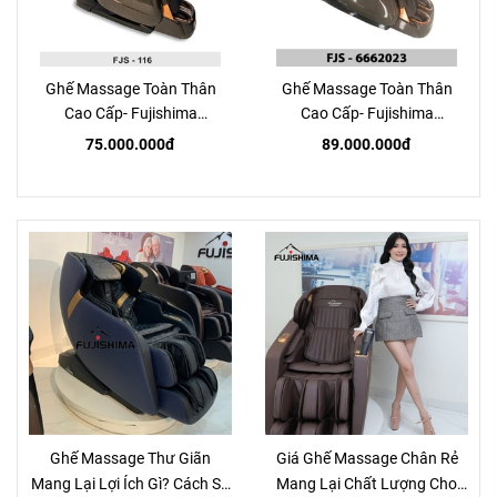
Ghế Massage Toàn Thân
Ghế Massage Toàn Thân
Cao Cấp- Fujishima
Cao Cấp- Fujishima
FJS116
FJS6662023
75.000.000đ
89.000.000đ
Ghế Massage Thư Giãn
Giá Ghế Massage Chân Rẻ
Mang Lại Lợi Ích Gì? Cách Sử
Mang Lại Chất Lượng Cho