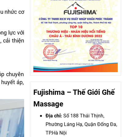
au nhức cơ
ng lực với
 cải thiện
óp chuyên
 huyết áp,
Fujishima – Thế Giới Ghế
Massage
Địa chỉ:
Số 188 Thái Thịnh,
Phường Láng Hạ, Quận Đống Đa,
TP.Hà Nội