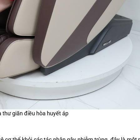
 thư giãn điều hòa huyết áp
ệ cơ thể khỏi các tác nhân gây nhiễm trùng, đây là một