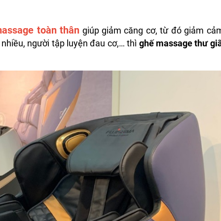
massage
toàn thân
giúp giảm căng cơ, từ đó giảm cả
 nhiều, người tập luyện đau cơ,… thì
ghế massage thư gi