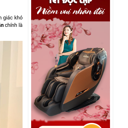
m giác khó
ãn
chính là