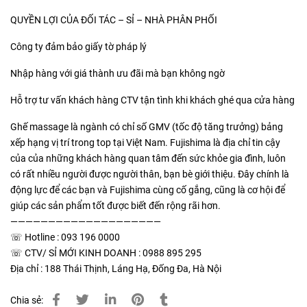
QUYỀN LỢI CỦA ĐỐI TÁC – SỈ – NHÀ PHÂN PHỐI
Công ty đảm bảo giấy tờ pháp lý
Nhập hàng với giá thành ưu đãi mà bạn không ngờ
Hỗ trợ tư vấn khách hàng CTV tận tình khi khách ghé qua cửa hàng
Ghế massage là ngành có chỉ số GMV (tốc độ tăng trưởng) bảng
xếp hạng vị trí trong top tại Việt Nam. Fujishima là địa chỉ tin cậy
của của những khách hàng quan tâm đến sức khỏe gia đình, luôn
có rất nhiều người được người thân, bạn bè giới thiệu. Đây chính là
động lực để các bạn và Fujishima cùng cố gắng, cũng là cơ hội để
giúp các sản phẩm tốt được biết đến rộng rãi hơn.
————————————————————
☏ Hotline : 093 196 0000
☏ CTV/ SỈ MỚI KINH DOANH : 0988 895 295
Địa chỉ : 188 Thái Thịnh, Láng Hạ, Đống Đa, Hà Nội
Chia sẻ: