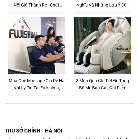
Nội Giá Thành Rẻ - Chất
Nghĩa Và Những Lưu Ý Cần
Lượng
Biết Khi Chọn Mua Quà Tặng
Sếp Khi Về Hưu
Mua Ghế Massage Giá Rẻ Hà
8 Món Quà Chi Tiết Để Tặng
Nội Uy Tín Tại Fujishima,
Bố Mẹ Bạn Gái, Ghi Điểm
Nhiều Chương Trình Khuyến
Tuyệt Đối
Mãi
TRỤ SỞ CHÍNH - HÀ NỘI