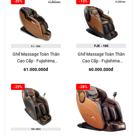
-35%
-13%
Ghế Massage Toàn Thân
Ghế Massage Toàn Thân
Cao Cấp - Fujishima
Cao Cấp - Fujishima
FJE990
FJE105
61.000.000đ
60.000.000đ
-29%
-28%